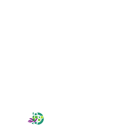
業務案内
株式会社eins工業について
採用情報
施工実績
会社概要
BLOG
オンラインお見積もり
オンライン予約
〒536-0007